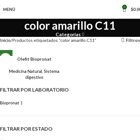
0
MENÚ
$
0.0
color amarillo C11
Categorías
Inicio
Productos etiquetados “color amarillo C11”
Filtros
Olefit Biopronat
Medicina Natural
,
Sistema
digestivo
FILTRAR POR LABORATORIO
Biopronat
1
FILTRAR POR ESTADO