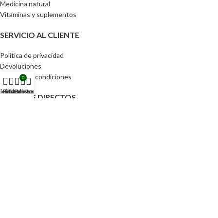
Medicina natural
Vitaminas y suplementos
SERVICIO AL CLIENTE
Política de privacidad
Devoluciones
Términos y condiciones
0
ienda
Lista de deseos
Filtros
Carrito
Mi cuenta
ACCESOS DIRECTOS
Pedidos
Detalles de la cuenta
Lista de Deseos
Contraseña perdida
Tu CEIBA 2024