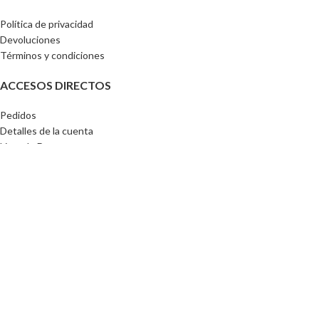
Política de privacidad
Devoluciones
Términos y condiciones
ACCESOS DIRECTOS
Pedidos
Detalles de la cuenta
Lista de Deseos
Contraseña perdida
Tu CEIBA 2024
🚀
Por compras superiores a
$130.000
el envio esta incluido a nivel
nacional
📢
Utilizamos cookies para mejorar su experiencia en nuestro sitio web. Al