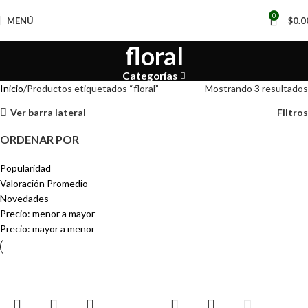
📢
0
MENÚ
$
0.0
floral
Categorías
Inicio
Productos etiquetados “floral”
Mostrando 3 resultados
Ver barra lateral
Filtros
ORDENAR POR
Popularidad
Valoración Promedio
Novedades
Precio: menor a mayor
Precio: mayor a menor