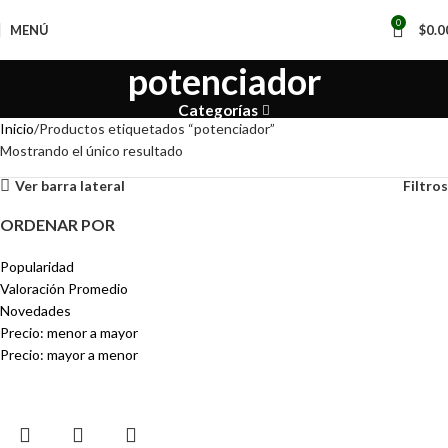
📢
0
MENÚ
$
0.0
potenciador
Categorías
Inicio
Productos etiquetados “potenciador”
Mostrando el único resultado
Ver barra lateral
Filtros
ORDENAR POR
Popularidad
Valoración Promedio
Novedades
Precio: menor a mayor
Precio: mayor a menor