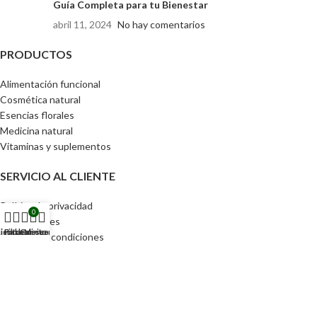
Guía Completa para tu Bienestar
abril 11, 2024
No hay comentarios
PRODUCTOS
Alimentación funcional
Cosmética natural
Esencias florales
Medicina natural
Vitaminas y suplementos
SERVICIO AL CLIENTE
Política de privacidad
0
Devoluciones
ienda
Lista de deseos
Filtros
Carrito
Mi cuenta
Términos y condiciones
ACCESOS DIRECTOS
Pedidos
Detalles de la cuenta