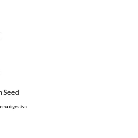
r
r
m Seed
tema digestivo