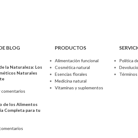
DE BLOG
PRODUCTOS
SERVICI
Alimentación funcional
Política d
de la Naturaleza: Los
Cosmética natural
Devoluci
sméticos Naturales
Esencias florales
Términos 
nte
Medicina natural
Vitaminas y suplementos
 comentarios
o de los Alimentos
ía Completa para tu
comentarios