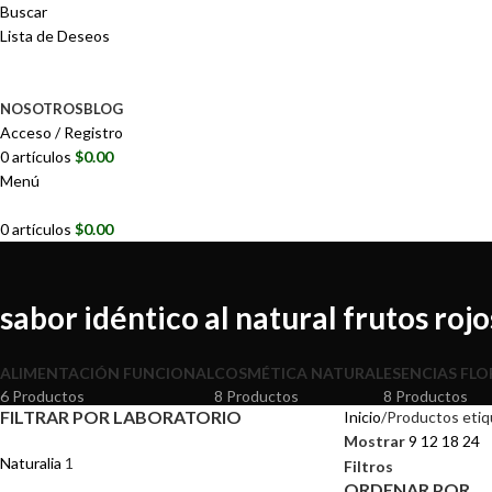
Buscar
Lista de Deseos
NOSOTROS
BLOG
Acceso / Registro
0
artículos
$
0.00
Menú
0
artículos
$
0.00
sabor idéntico al natural frutos rojo
ALIMENTACIÓN FUNCIONAL
COSMÉTICA NATURAL
ESENCIAS FLO
6 Productos
8 Productos
8 Productos
FILTRAR POR LABORATORIO
Inicio
Productos etiqu
Mostrar
9
12
18
24
Naturalia
1
Filtros
ORDENAR POR