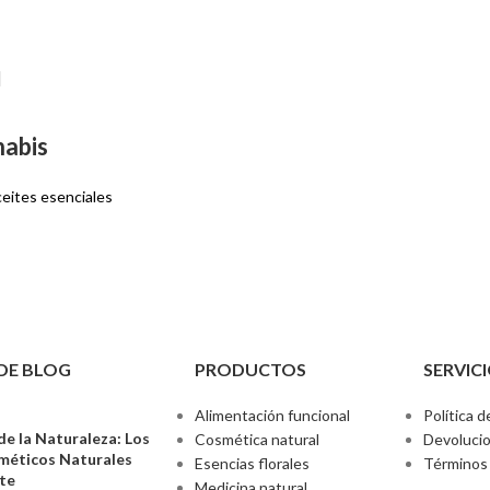
nabis
eites esenciales
DE BLOG
PRODUCTOS
SERVICI
Alimentación funcional
Política d
de la Naturaleza: Los
Cosmética natural
Devoluci
sméticos Naturales
Esencias florales
Términos 
nte
Medicina natural