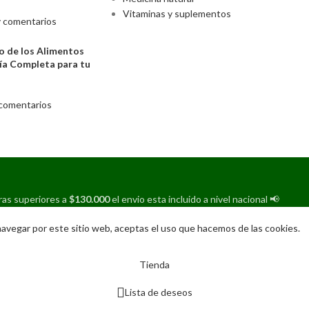
Vitaminas y suplementos
 comentarios
o de los Alimentos
ía Completa para tu
comentarios
as superiores a
$130.000
el envio esta incluido a nivel nacional
📢
navegar por este sitio web, aceptas el uso que hacemos de las cookies.
Tienda
Lista de deseos