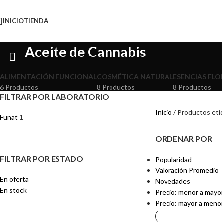
INICIO
TIENDA
Aceite de Cannabis
ALIMENTACIÓN FUNCIONAL
COSMÉTICA NATURAL
ESENCIAS FLO
6 Productos
8 Productos
8 Productos
FILTRAR POR LABORATORIO
Inicio
Productos eti
Funat
1
ORDENAR POR
FILTRAR POR ESTADO
Popularidad
Valoración Promedio
En oferta
Novedades
En stock
Precio: menor a mayo
Precio: mayor a meno