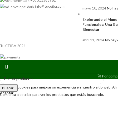
+57311383962
info@tuceiba.com
mayo 10, 2024
No hay
Explorando el Mund
Funcionales: Una Gu
Bienestar
abril 11, 2024
No hay 
Tu CEIBA 2024
🚀
Por compr
Utilizamos cookies para mejorar su experiencia en nuestro sitio web. Al 
Buscar...
Aceptar
Comienza a escribir para ver los productos que estás buscando.