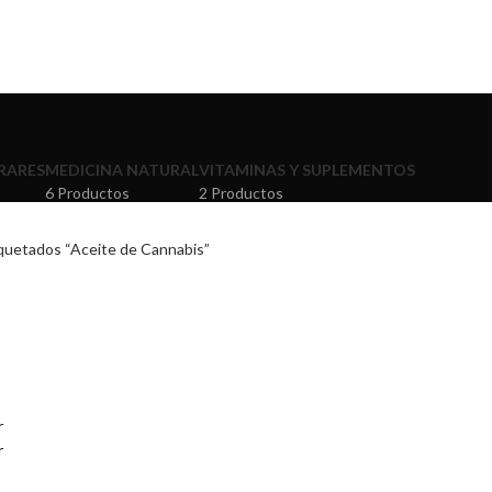
RARES
MEDICINA NATURAL
VITAMINAS Y SUPLEMENTOS
6 Productos
2 Productos
quetados “Aceite de Cannabis”
r
r