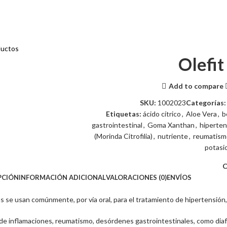
ductos
Olefit
Add to compare
SKU:
1002023
Categorías:
Etiquetas:
ácido cítrico
,
Aloe Vera
,
b
gastrointestinal
,
Goma Xanthan
,
hiperten
(Morinda Citrofilia)
,
nutriente
,
reumatism
potasi
C
PCIÓN
INFORMACIÓN ADICIONAL
VALORACIONES (0)
ENVÍOS
as se usan comúnmente, por vía oral, para el tratamiento de hipertensión
de inflamaciones, reumatismo, desórdenes gastrointestinales, como diafo