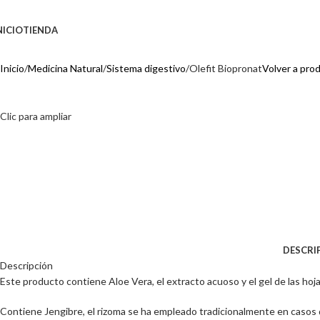
NICIO
TIENDA
Inicio
Medicina Natural
Sistema digestivo
Olefit Biopronat
Volver a pro
Clic para ampliar
DESCRI
Descripción
Este producto contiene Aloe Vera, el extracto acuoso y el gel de las hoj
Contiene Jengibre, el rizoma se ha empleado tradicionalmente en casos 