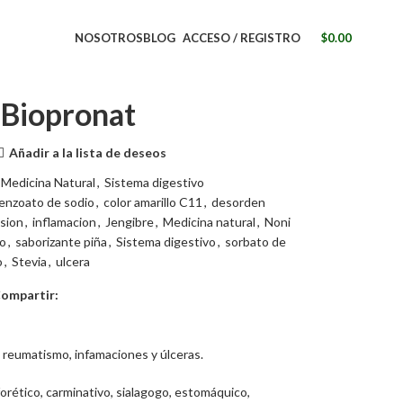
NOSOTROS
BLOG
ACCESO / REGISTRO
$
0.00
 Biopronat
Añadir a la lista de deseos
Medicina Natural
,
Sistema digestivo
enzoato de sodio
,
color amarillo C11
,
desorden
sion
,
inflamacion
,
Jengibre
,
Medicina natural
,
Noni
o
,
saborizante piña
,
Sistema digestivo
,
sorbato de
o
,
Stevia
,
ulcera
ompartir:
, reumatismo, infamaciones y úlceras.
rético, carminativo, sialagogo, estomáquico,