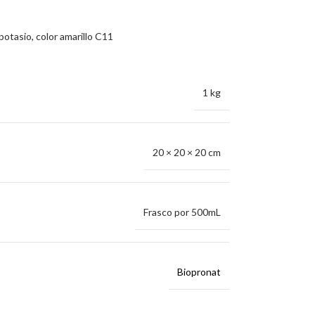
potasio, color amarillo C11
1 kg
20 × 20 × 20 cm
Frasco por 500mL
Biopronat