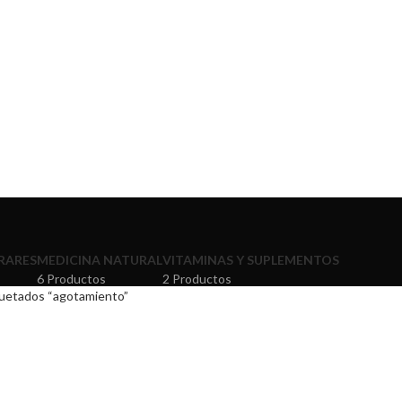
RARES
MEDICINA NATURAL
VITAMINAS Y SUPLEMENTOS
6 Productos
2 Productos
uetados “agotamiento”