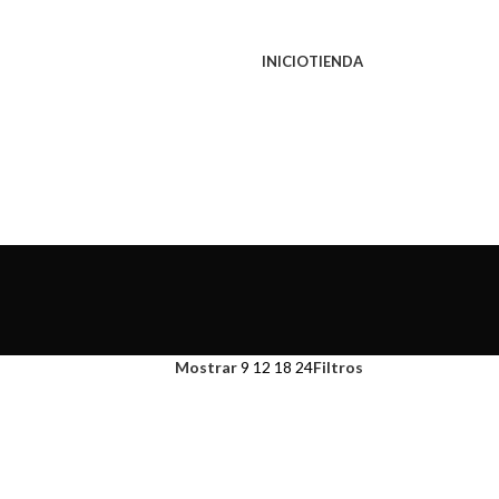
INICIO
TIENDA
Mostrar
9
12
18
24
Filtros