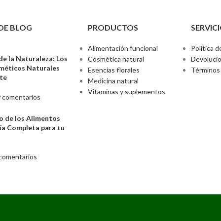
DE BLOG
PRODUCTOS
SERVICI
Alimentación funcional
Política d
de la Naturaleza: Los
Cosmética natural
Devoluci
sméticos Naturales
Esencias florales
Términos 
nte
Medicina natural
Vitaminas y suplementos
 comentarios
o de los Alimentos
ía Completa para tu
comentarios