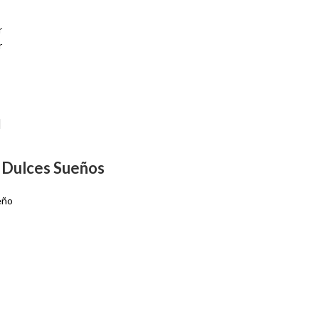
r
r
a Dulces Sueños
eño