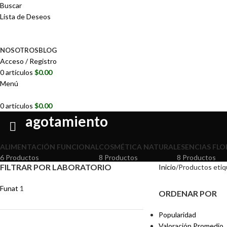
Buscar
Lista de Deseos
NOSOTROS
BLOG
Acceso / Registro
0
artículos
$
0.00
Menú
0
artículos
$
0.00
agotamiento
ALIMENTACIÓN FUNCIONAL
COSMÉTICA NATURAL
ESENCIAS FLO
6 Productos
8 Productos
8 Productos
FILTRAR POR LABORATORIO
Inicio
Productos etiq
Funat
1
ORDENAR POR
Popularidad
Valoración Promedio