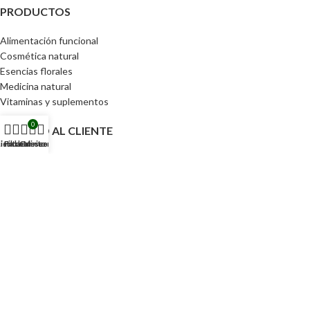
PRODUCTOS
Alimentación funcional
Cosmética natural
Esencias florales
Medicina natural
Vitaminas y suplementos
0
SERVICIO AL CLIENTE
ienda
Lista de deseos
Filtros
Carrito
Mi cuenta
Política de privacidad
Devoluciones
Términos y condiciones
ACCESOS DIRECTOS
Pedidos
Detalles de la cuenta
Lista de Deseos
Contraseña perdida
Tu CEIBA 2024