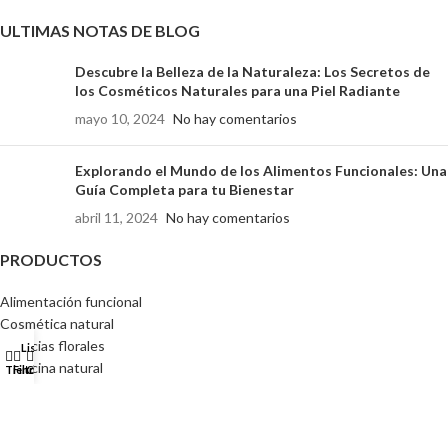
ULTIMAS NOTAS DE BLOG
Descubre la Belleza de la Naturaleza: Los Secretos de
los Cosméticos Naturales para una Piel Radiante
mayo 10, 2024
No hay comentarios
Explorando el Mundo de los Alimentos Funcionales: Una
Guía Completa para tu Bienestar
abril 11, 2024
No hay comentarios
PRODUCTOS
Alimentación funcional
Cosmética natural
Esencias florales
Lista de deseos
Mi cuenta
0
Medicina natural
Tienda
Filtros
Carrito
Vitaminas y suplementos
SERVICIO AL CLIENTE