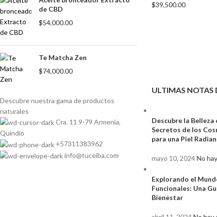
$
39,500.00
de CBD
$
54,000.00
Te Matcha Zen
$
74,000.00
ULTIMAS NOTAS 
Descubre nuestra gama de
productos
naturales
Descubre la Belleza 
Cra. 11 9-79 Armenia,
Secretos de los Co
Quindío
para una Piel Radia
+57311383962
info@tuceiba.com
mayo 10, 2024
No hay
Explorando el Mund
Funcionales: Una Gu
Bienestar
abril 11, 2024
No hay 