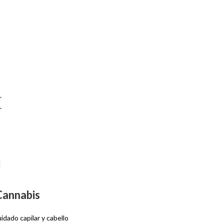
r
r
Cannabis
idado capilar y cabello