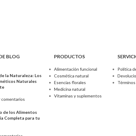
DE BLOG
PRODUCTOS
SERVICI
Alimentación funcional
Política d
de la Naturaleza: Los
Cosmética natural
Devoluci
sméticos Naturales
Esencias florales
Términos 
nte
Medicina natural
Vitaminas y suplementos
 comentarios
o de los Alimentos
ía Completa para tu
comentarios