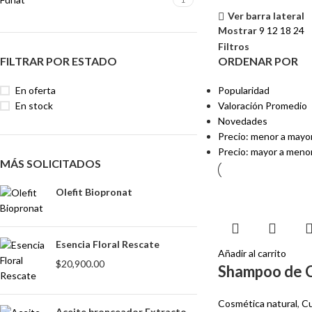
Ver barra lateral
Mostrar
9
12
18
24
Filtros
FILTRAR POR ESTADO
ORDENAR POR
En oferta
Popularidad
En stock
Valoración Promedio
Novedades
Precio: menor a mayo
Precio: mayor a meno
MÁS SOLICITADOS
Olefit Biopronat
Esencia Floral Rescate
Añadir al carrito
$
20,900.00
Shampoo de 
Cosmética natural
,
Cu
Aceite bronceador Extracto