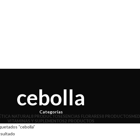
cebolla
Categorías
TICA NATURAL
8 PRODUCTOS
ESENCIAS FLORARES
8 PRODUCTOS
MED
VITAMINAS Y SUPLEMENTOS
2 PRODUCTOS
quetados “cebolla”
esultado