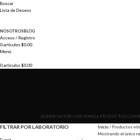
Buscar
Lista de Deseos
NOSOTROS
BLOG
Acceso / Registro
0
artículos
$
0.00
Menú
0
artículos
$
0.00
ALIMENTACIÓN FUNCIONAL
6 PRODUCTOS
COSMÉ
FILTRAR POR LABORATORIO
Inicio
Productos eti
Mostrando el único r
Funat
1