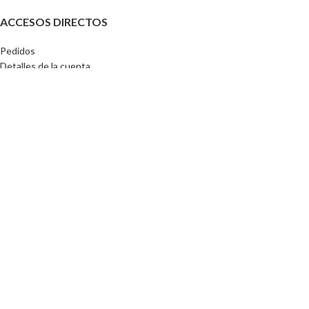
ACCESOS DIRECTOS
Pedidos
Detalles de la cuenta
Lista de Deseos
Contraseña perdida
Tu CEIBA 2024
🚀
Por compras superiores a
$130.000
el envio esta incluido a nivel
nacional
📢
Utilizamos cookies para mejorar su experiencia en nuestro sitio web. Al
navegar por este sitio web, aceptas el uso que hacemos de las cookies.
Aceptar
Tienda