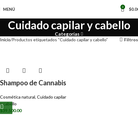
0
MENÚ
$
0.0
Cuidado capilar y cabello
Categorías
Inicio
Productos etiquetados “Cuidado capilar y cabello”
Filtros
Shampoo de Cannabis
Cosmética natural
,
Cuidado capilar
y cabello
$
39,500.00