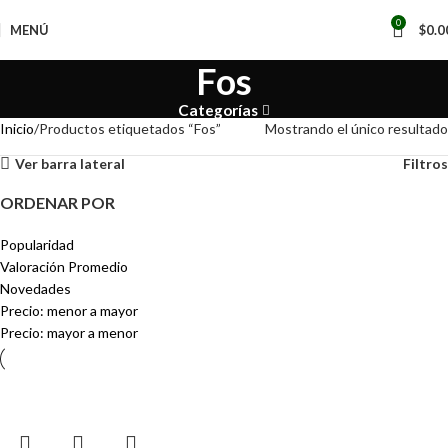
📢
0
MENÚ
$
0.0
Fos
Categorías
Inicio
Productos etiquetados “Fos”
Mostrando el único resultado
Ver barra lateral
Filtros
ORDENAR POR
Popularidad
Valoración Promedio
Novedades
Precio: menor a mayor
Precio: mayor a menor