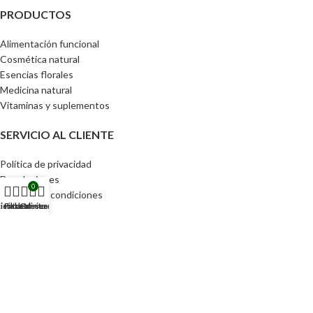
PRODUCTOS
Alimentación funcional
Cosmética natural
Esencias florales
Medicina natural
Vitaminas y suplementos
SERVICIO AL CLIENTE
Política de privacidad
Devoluciones
0
Términos y condiciones
ienda
Lista de deseos
Filtros
Carrito
Mi cuenta
ACCESOS DIRECTOS
Pedidos
Detalles de la cuenta
Lista de Deseos
Contraseña perdida