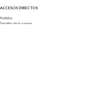
ACCESOS DIRECTOS
Pedidos
Detalles de la cuenta
Lista de Deseos
Contraseña perdida
Tu CEIBA 2024
🚀
Por compras superiores a
$130.000
el envio esta incluido a nivel
nacional
📢
Utilizamos cookies para mejorar su experiencia en nuestro sitio web. Al
navegar por este sitio web, aceptas el uso que hacemos de las cookies.
Aceptar
Tienda