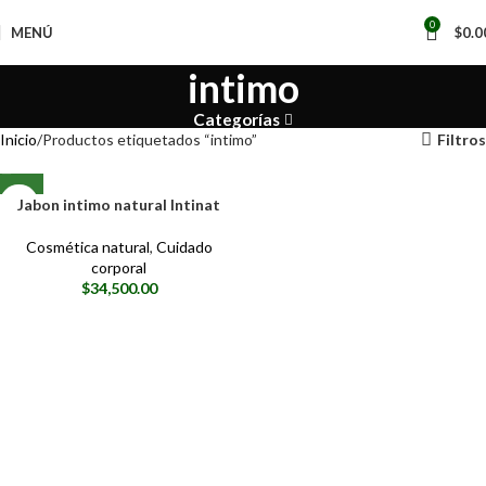
0
MENÚ
$
0.0
intimo
Categorías
Inicio
Productos etiquetados “intimo”
Filtros
Jabon intimo natural Intinat
Cosmética natural
,
Cuidado
corporal
$
34,500.00