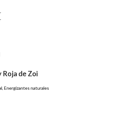
r
r
 Roja de Zoi
al
,
Energizantes naturales