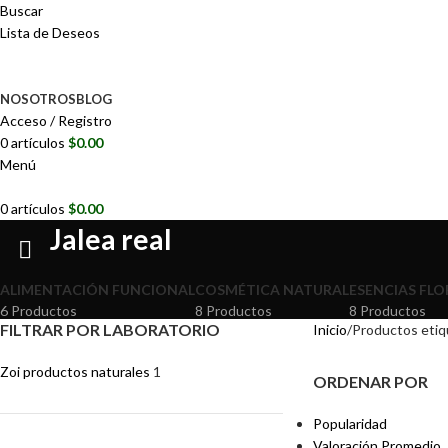
Buscar
Lista de Deseos
NOSOTROS
BLOG
Acceso / Registro
0
artículos
$
0.00
Menú
0
artículos
$
0.00
Jalea real
ALIMENTACIÓN FUNCIONAL
COSMÉTICA NATURAL
ESENCIAS FLO
6 Productos
8 Productos
8 Productos
FILTRAR POR LABORATORIO
Inicio
Productos etiqu
Zoi productos naturales
1
ORDENAR POR
Popularidad
Valoración Promedio