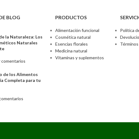
DE BLOG
PRODUCTOS
SERVICI
Alimentación funcional
Política d
de la Naturaleza: Los
Cosmética natural
Devoluci
sméticos Naturales
Esencias florales
Términos 
nte
Medicina natural
Vitaminas y suplementos
 comentarios
o de los Alimentos
ía Completa para tu
comentarios