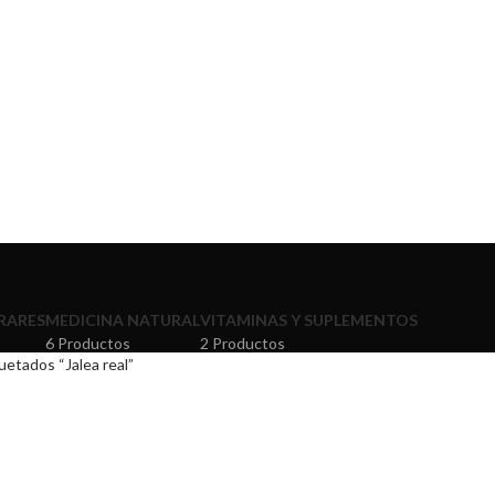
RARES
MEDICINA NATURAL
VITAMINAS Y SUPLEMENTOS
6 Productos
2 Productos
etados “Jalea real”