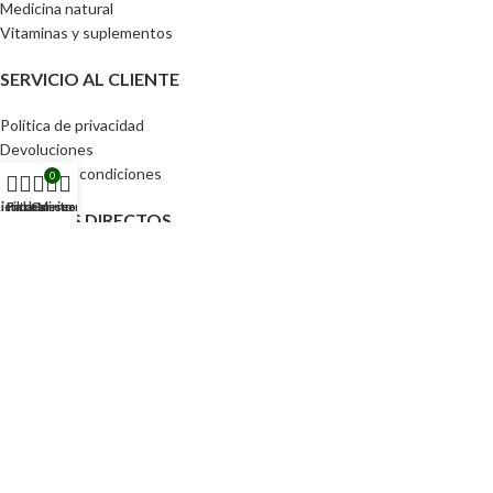
Medicina natural
Vitaminas y suplementos
SERVICIO AL CLIENTE
Política de privacidad
Devoluciones
Términos y condiciones
0
ienda
Lista de deseos
Filtros
Carrito
Mi cuenta
ACCESOS DIRECTOS
Pedidos
Detalles de la cuenta
Lista de Deseos
Contraseña perdida
Tu CEIBA 2024