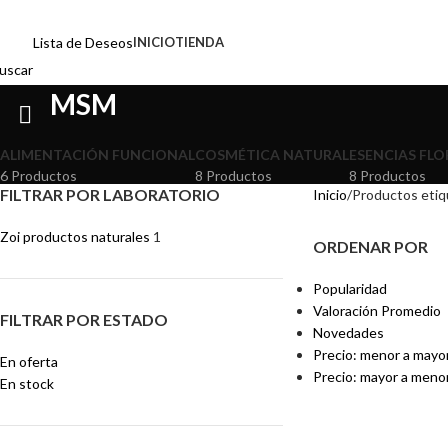
0
🚀
$130.000
Lista de Deseos
INICIO
TIENDA
uscar
MSM
ALIMENTACIÓN FUNCIONAL
COSMÉTICA NATURAL
ESENCIAS FLO
6 Productos
8 Productos
8 Productos
FILTRAR POR LABORATORIO
Inicio
Productos eti
Zoi productos naturales
1
ORDENAR POR
Popularidad
Valoración Promedio
FILTRAR POR ESTADO
Novedades
Precio: menor a mayo
En oferta
Precio: mayor a meno
En stock