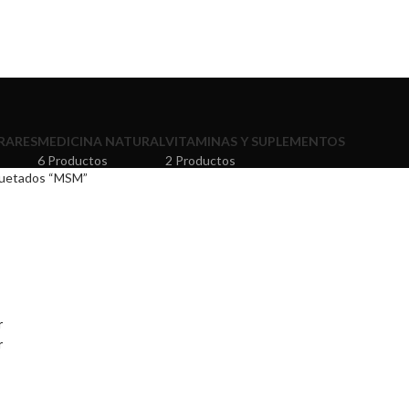
📢
RARES
MEDICINA NATURAL
VITAMINAS Y SUPLEMENTOS
6 Productos
2 Productos
quetados “MSM”
r
r