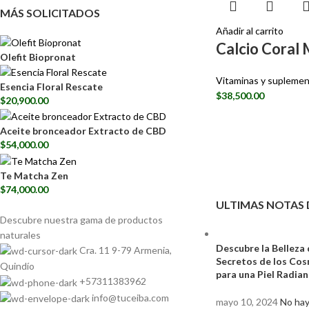
MÁS SOLICITADOS
Añadir al carrito
Calcio Coral 
Olefit Biopronat
Vitaminas y supleme
Esencia Floral Rescate
$
38,500.00
$
20,900.00
Aceite bronceador Extracto de CBD
$
54,000.00
Te Matcha Zen
$
74,000.00
ULTIMAS NOTAS 
Descubre nuestra gama de
productos
naturales
Descubre la Belleza 
Cra. 11 9-79 Armenia,
Secretos de los Co
Quindío
para una Piel Radia
+57311383962
info@tuceiba.com
mayo 10, 2024
No hay