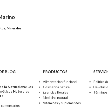
Marino
ntos
,
Minerales
DE BLOG
PRODUCTOS
SERVICI
Alimentación funcional
Política d
de la Naturaleza: Los
Cosmética natural
Devoluci
sméticos Naturales
Esencias florales
Términos 
nte
Medicina natural
Vitaminas y suplementos
 comentarios