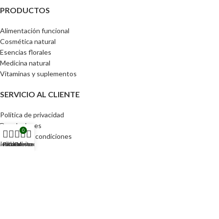
PRODUCTOS
Alimentación funcional
Cosmética natural
Esencias florales
Medicina natural
Vitaminas y suplementos
SERVICIO AL CLIENTE
Política de privacidad
Devoluciones
0
Términos y condiciones
ienda
Lista de deseos
Filtros
Carrito
Mi cuenta
ACCESOS DIRECTOS
Pedidos
Detalles de la cuenta
Lista de Deseos
Contraseña perdida