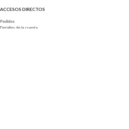
ACCESOS DIRECTOS
Pedidos
Detalles de la cuenta
Lista de Deseos
Contraseña perdida
Tu CEIBA 2024
🚀
Por compras superiores a
$130.000
el envio esta incluido a nivel
nacional
📢
Utilizamos cookies para mejorar su experiencia en nuestro sitio web. Al
navegar por este sitio web, aceptas el uso que hacemos de las cookies.
Aceptar
Tienda