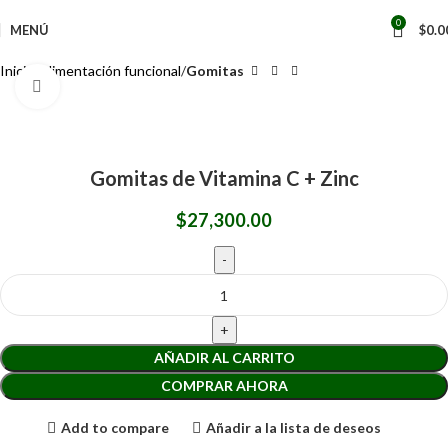
0
MENÚ
$
0.0
Inicio
Alimentación funcional
Gomitas
Clic para ampliar
Gomitas de Vitamina C + Zinc
$
27,300.00
AÑADIR AL CARRITO
COMPRAR AHORA
Add to compare
Añadir a la lista de deseos