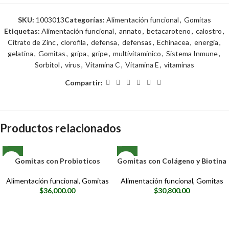
SKU:
1003013
Categorías:
Alimentación funcional
,
Gomitas
Etiquetas:
Alimentación funcional
,
annato
,
betacaroteno
,
calostro
,
Citrato de Zinc
,
clorofila
,
defensa
,
defensas
,
Echinacea
,
energia
,
gelatina
,
Gomitas
,
gripa
,
gripe
,
multivitaminico
,
Sistema Inmune
,
Sorbitol
,
virus
,
Vitamina C
,
Vitamina E
,
vitaminas
Compartir:
Productos relacionados
Gomitas con Probioticos
Gomitas con Colágeno y Biotina
Alimentación funcional
,
Gomitas
Alimentación funcional
,
Gomitas
$
36,000.00
$
30,800.00