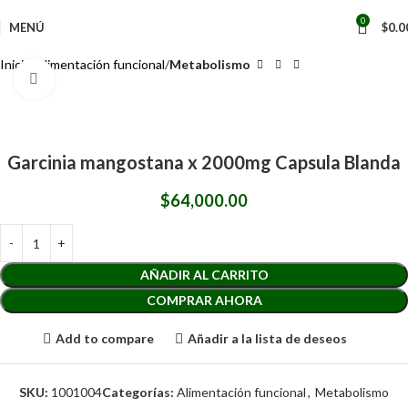
0
MENÚ
$
0.0
Inicio
Alimentación funcional
Metabolismo
Clic para ampliar
Garcinia mangostana x 2000mg Capsula Blanda
$
64,000.00
AÑADIR AL CARRITO
COMPRAR AHORA
Add to compare
Añadir a la lista de deseos
SKU:
1001004
Categorías:
Alimentación funcional
,
Metabolismo