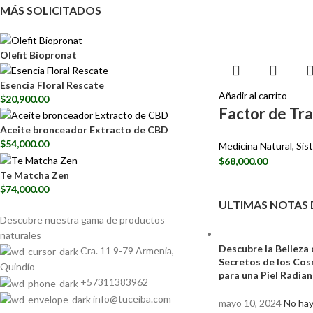
MÁS SOLICITADOS
Olefit Biopronat
Esencia Floral Rescate
Añadir al carrito
$
20,900.00
Factor de Tr
Aceite bronceador Extracto de CBD
$
54,000.00
Medicina Natural
,
Sis
$
68,000.00
Te Matcha Zen
$
74,000.00
ULTIMAS NOTAS 
Descubre nuestra gama de
productos
naturales
Descubre la Belleza 
Cra. 11 9-79 Armenia,
Secretos de los Co
Quindío
para una Piel Radia
+57311383962
info@tuceiba.com
mayo 10, 2024
No hay