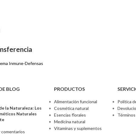
ansferencia
tema Inmune-Defensas
DE BLOG
PRODUCTOS
SERVICI
Alimentación funcional
Política d
de la Naturaleza: Los
Cosmética natural
Devoluci
sméticos Naturales
Esencias florales
Términos 
nte
Medicina natural
Vitaminas y suplementos
 comentarios