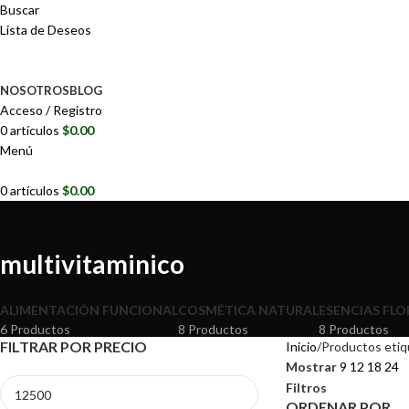
Buscar
Lista de Deseos
NOSOTROS
BLOG
Acceso / Registro
0
artículos
$
0.00
Menú
0
artículos
$
0.00
multivitaminico
ALIMENTACIÓN FUNCIONAL
COSMÉTICA NATURAL
ESENCIAS FLO
6 Productos
8 Productos
8 Productos
FILTRAR POR PRECIO
Inicio
Productos etiq
Mostrar
9
12
18
24
Filtros
ORDENAR POR