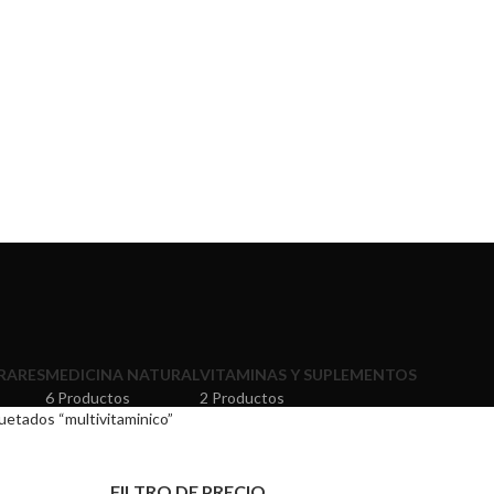
RARES
MEDICINA NATURAL
VITAMINAS Y SUPLEMENTOS
6 Productos
2 Productos
uetados “multivitaminico”
FILTRO DE PRECIO