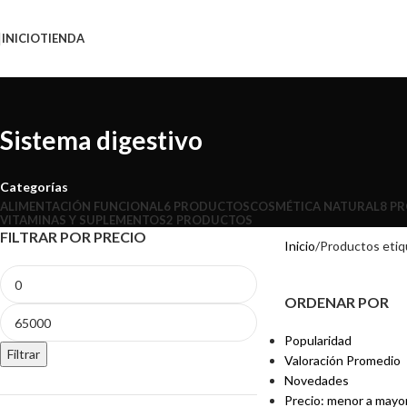
INICIO
TIENDA
Sistema digestivo
Categorías
ALIMENTACIÓN FUNCIONAL
6 PRODUCTOS
COSMÉTICA NATURAL
8 P
VITAMINAS Y SUPLEMENTOS
2 PRODUCTOS
FILTRAR POR PRECIO
Inicio
Productos etiq
ORDENAR POR
Popularidad
Filtrar
Valoración Promedio
Novedades
Precio: menor a mayo