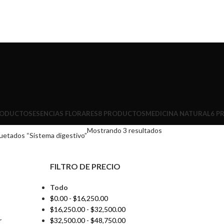
RODUCTOS
ESENCIAS FLORARES
8 PRODUCTOS
MEDICINA NATURAL
6 P
Mostrando 3 resultados
uetados “Sistema digestivo”
FILTRO DE PRECIO
Todo
$
0.00
-
$
16,250.00
$
16,250.00
-
$
32,500.00
r
$
32,500.00
-
$
48,750.00