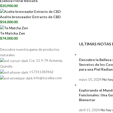
Esencia Floral Rescate
$
20,900.00
Aceite bronceador Extracto de CBD
$
54,000.00
Te Matcha Zen
$
74,000.00
ULTIMAS NOTAS 
Descubre nuestra gama de
productos
naturales
Descubre la Belleza 
Cra. 11 9-79 Armenia,
Secretos de los Co
Quindío
para una Piel Radia
+57311383962
info@tuceiba.com
mayo 10, 2024
No hay
Explorando el Mund
Funcionales: Una Gu
Bienestar
abril 11, 2024
No hay 