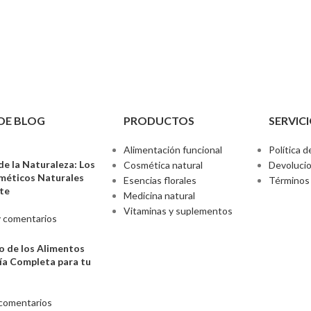
DE BLOG
PRODUCTOS
SERVICI
Alimentación funcional
Política d
de la Naturaleza: Los
Cosmética natural
Devoluci
sméticos Naturales
Esencias florales
Términos 
nte
Medicina natural
Vitaminas y suplementos
 comentarios
o de los Alimentos
ía Completa para tu
comentarios