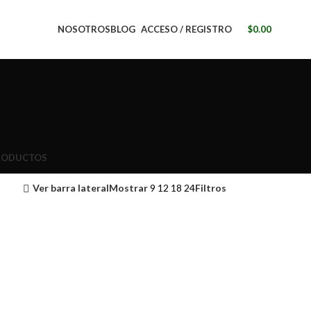
NOSOTROS
BLOG
ACCESO / REGISTRO
$
0.00
RODUCTOS
Ver barra lateral
Mostrar
9
12
18
24
Filtros