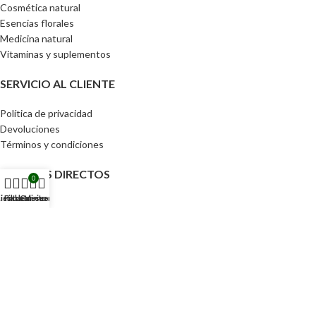
Cosmética natural
Esencias florales
Medicina natural
Vitaminas y suplementos
SERVICIO AL CLIENTE
Política de privacidad
Devoluciones
Términos y condiciones
ACCESOS DIRECTOS
0
ienda
Lista de deseos
Filtros
Carrito
Mi cuenta
Pedidos
Detalles de la cuenta
Lista de Deseos
Contraseña perdida
Tu CEIBA 2024