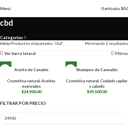
📢
Menú
0
artículos
$
0.
cbd
Categorías
Inicio
Productos etiquetados “cbd”
Mostrando 2 resultados
Ver barra lateral
Filtros
Aceite de Canabis
Shampoo de Cannabis
Cosmética natural
,
Aceites
Cosmética natural
,
Cuidado capilar
esenciales
y cabello
$
24,900.00
$
39,500.00
FILTRAR POR PRECIO