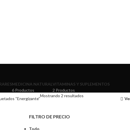
RARES
MEDICINA NATURAL
VITAMINAS Y SUPLEMENTOS
6 Productos
2 Productos
Mostrando 2 resultados
uetados “Energizante”
Ve
FILTRO DE PRECIO
Todo