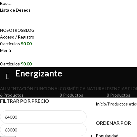
Buscar
Lista de Deseos
NOSOTROS
BLOG
Acceso / Registro
0
artículos
$
0.00
Menú
0
artículos
$
0.00
Energizante
ALIMENTACIÓN FUNCIONAL
COSMÉTICA NATURAL
ESENCIAS FLO
6 Productos
8 Productos
8 Productos
FILTRAR POR PRECIO
Inicio
Productos etiq
ORDENAR POR
Popularidad