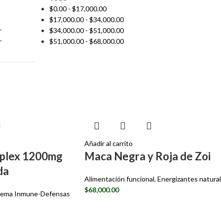
$
0.00
-
$
17,000.00
$
17,000.00
-
$
34,000.00
r
$
34,000.00
-
$
51,000.00
r
$
51,000.00
-
$
68,000.00
Añadir al carrito
plex 1200mg
Maca Negra y Roja de Zoi
da
Alimentación funcional
,
Energizantes natura
$
68,000.00
tema Inmune-Defensas