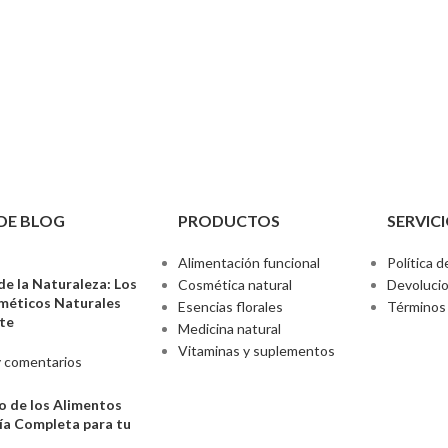
DE BLOG
PRODUCTOS
SERVICI
Alimentación funcional
Política d
de la Naturaleza: Los
Cosmética natural
Devoluci
sméticos Naturales
Esencias florales
Términos 
nte
Medicina natural
Vitaminas y suplementos
 comentarios
o de los Alimentos
ía Completa para tu