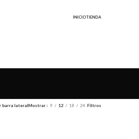
INICIO
TIENDA
r barra lateral
Mostrar
9
12
18
24
Filtros