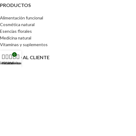
PRODUCTOS
Alimentación funcional
Cosmética natural
Esencias florales
Medicina natural
Vitaminas y suplementos
0
SERVICIO AL CLIENTE
ienda
Lista de deseos
Filtros
Carrito
Mi cuenta
Política de privacidad
Devoluciones
Términos y condiciones
ACCESOS DIRECTOS
Pedidos
Detalles de la cuenta
Lista de Deseos
Contraseña perdida
Tu CEIBA 2024