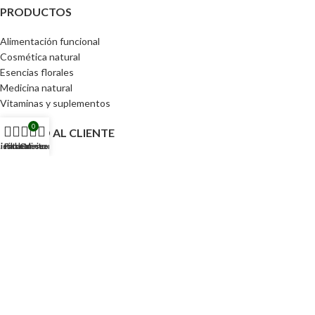
PRODUCTOS
Alimentación funcional
Cosmética natural
Esencias florales
Medicina natural
Vitaminas y suplementos
0
SERVICIO AL CLIENTE
ienda
Lista de deseos
Filtros
Carrito
Mi cuenta
Política de privacidad
Devoluciones
Términos y condiciones
ACCESOS DIRECTOS
Pedidos
Detalles de la cuenta
Lista de Deseos
Contraseña perdida
Tu CEIBA 2024