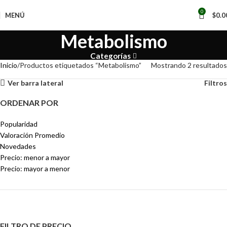
📢
0
MENÚ
$
0.0
Metabolismo
Categorías
Inicio
Productos etiquetados “Metabolismo”
Mostrando 2 resultados
Ver barra lateral
Filtros
ORDENAR POR
Popularidad
Valoración Promedio
Novedades
Precio: menor a mayor
Precio: mayor a menor
FILTRO DE PRECIO